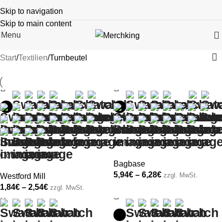
Skip to navigation
Skip to main content
Menu
Start
Textilien
Turnbeutel
+22
+17
Icon Gymsac
Cotton Gymsac
Bagbase
5,94
€
–
6,28
€
zzgl. MwSt.
Westford Mill
1,84
€
–
2,54
€
zzgl. MwSt.