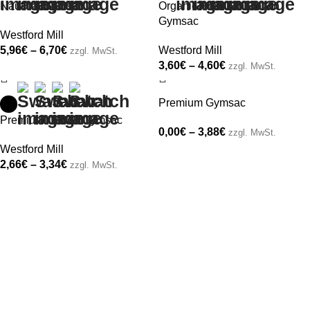
Nautical Gymsac
Organic Premium Cotton
Gymsac
Westford Mill
5,96
€
–
6,70
€
Westford Mill
zzgl. MwSt.
3,60
€
–
4,60
€
zzgl. MwSt.
Premium Gymsac
Premium Cotton Gymsac
0,00
€
–
3,88
€
zzgl. MwSt.
Westford Mill
2,66
€
–
3,34
€
zzgl. MwSt.