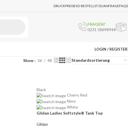
DRUCKPREISE
SO BESTELLST DU
ANFRAGE
FAQS
FRAGEN?
0231 58698944
LOGIN / REGISTER
Show
36
48
Black
Cherry Red
Navy
White
Gildan Ladies Softstyle® Tank Top
Gildan