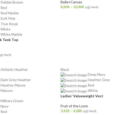
Bella+Canvas
Pebble Brown
8,80
€
–
10,48
€
Red
zzgl. MwSt.
Red Marble
Soft Pink
True Royal
White
White Marble
k Tank Top
zgl. MwSt.
Athletic Heather
Black
Deep Navy
Dark Grey Heather
Heather Grey
Heather Mauve
Red
Maroon
White
Ladies‘ Valueweight Vest
Military Green
Fruit of the Loom
Navy
3,42
€
–
4,08
€
Red
zzgl. MwSt.