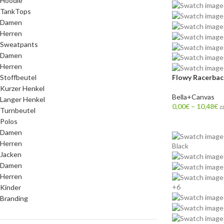
Hoodie
TankTops
Damen
Herren
Sweatpants
Damen
Herren
Stoffbeutel
Flowy Racerbac
Kurzer Henkel
Bella+Canvas
Langer Henkel
0,00
€
–
10,48
€
z
Turnbeutel
Polos
Damen
Herren
Black
Jacken
Damen
Herren
+6
Kinder
Branding