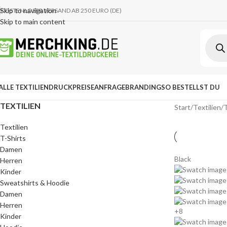
Skip to navigation
KOSTENLOSER VERSAND AB 250 EURO (DE)
Skip to main content
ALLE TEXTILIEN
DRUCKPREISE
ANFRAGE
BRANDING
SO BESTELLST DU
TEXTILIEN
Start
Textilien
Textilien
T-Shirts
Damen
Black
Herren
Kinder
Sweatshirts & Hoodie
Damen
Herren
+8
Kinder