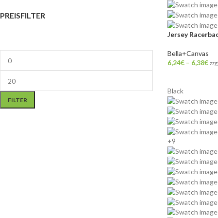
PREISFILTER
Jersey Racerba
Bella+Canvas
6,24
€
–
6,38
€
zzg
Black
FILTER
+9