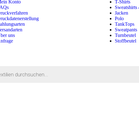
ein Konto
T-Shirts
AQs
Sweatshirts
ruckverfahren
Jacken
ruckdatenerstellung
Polo
ahlungsarten
TankTops
ersandarten
Sweatpants
ber uns
Turnbeutel
nfrage
Stoffbeutel