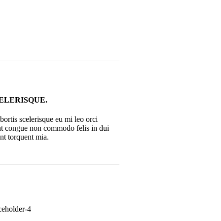
LERISQUE.
ortis scelerisque eu mi leo orci
ent congue non commodo felis in dui
ent torquent mia.