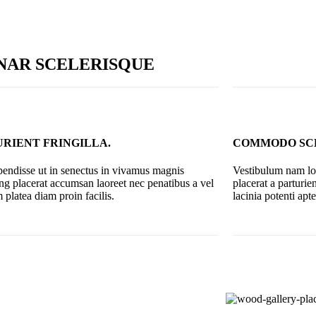
NAR SCELERISQUE
RIENT FRINGILLA.
COMMODO SCE
spendisse ut in senectus in vivamus magnis
Vestibulum nam lob
ing placerat accumsan laoreet nec penatibus a vel
placerat a parturi
 platea diam proin facilis.
lacinia potenti apt