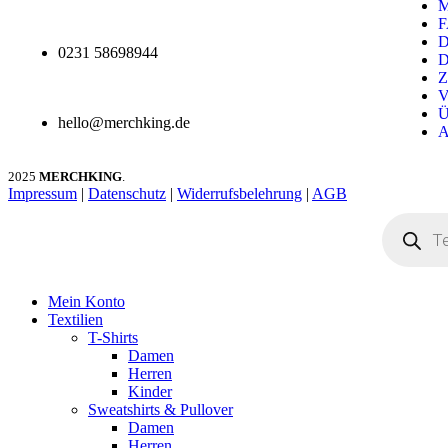
M
F
D
0231 58698944
D
Z
V
Ü
hello@merchking.de
A
2025
MERCHKING
.
Impressum
|
Datenschutz
|
Widerrufsbelehrung
|
AGB
Mein Konto
Textilien
T-Shirts
Damen
Herren
Kinder
Sweatshirts & Pullover
Damen
Herren