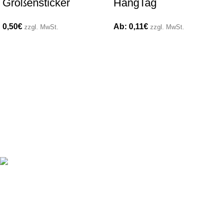
Größensticker
HangTag
0,50
€
Ab:
0,11
€
zzgl. MwSt.
zzgl. MwSt.
Du hast Fragen oder brauchst Beratung? Wir sind für
dich erreichbar: Mo.–Fr. 10–16 Uhr