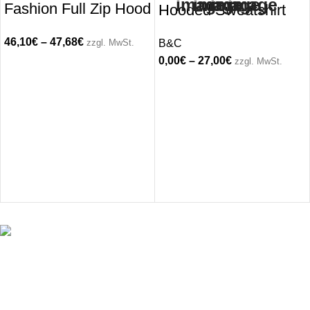
Fashion Full Zip Hood
Hooded Sweatshirt
46,10
€
–
47,68
€
B&C
zzgl. MwSt.
0,00
€
–
27,00
€
zzgl. MwSt.
Du hast Fragen oder brauchst Beratung? Wir sind für
dich erreichbar: Mo.–Fr. 10–16 Uhr