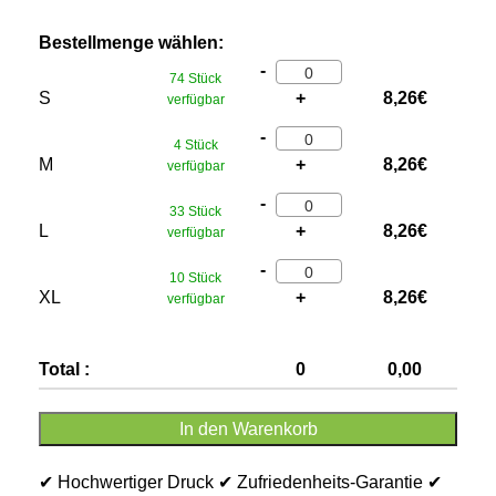
Bestellmenge wählen:
-
74 Stück
S
+
8,26
€
verfügbar
-
4 Stück
M
+
8,26
€
verfügbar
-
33 Stück
L
+
8,26
€
verfügbar
-
10 Stück
XL
+
8,26
€
verfügbar
Total :
0
0,00
In den Warenkorb
✔ Hochwertiger Druck ✔ Zufriedenheits-Garantie ✔