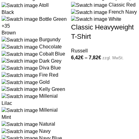
Classic Red
Atoll
French Navy
Black
Bottle Green
White
+35
Classic Heavyweight
Brown
T-Shirt
Burgundy
Chocolate
Russell
Cobalt Blue
6,42
€
–
7,82
€
zzgl. MwSt.
Dark Grey
Diva Blue
Fire Red
Gold
Kelly Green
Millenial
Lilac
Millenial
Mint
Natural
Navy
Navy Blue