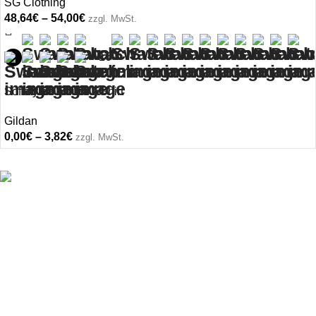
SG Clothing
48,64
€
–
54,00
€
zzgl. MwSt.
+16
Softstyle® Youth T-Shirt
Gildan
0,00
€
–
3,82
€
zzgl. MwSt.
Du hast Fragen oder brauchst Beratung? Wir sind für
dich erreichbar: Mo.–Fr. 10–16 Uhr
0231 58698944
hello@merchking.de