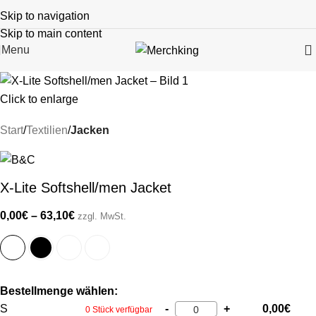
Skip to navigation
Skip to main content
Menu
Click to enlarge
Start
Textilien
Jacken
X-Lite Softshell/men Jacket
0,00
€
–
63,10
€
zzgl. MwSt.
Bestellmenge wählen:
S
-
+
0,00
€
0 Stück verfügbar