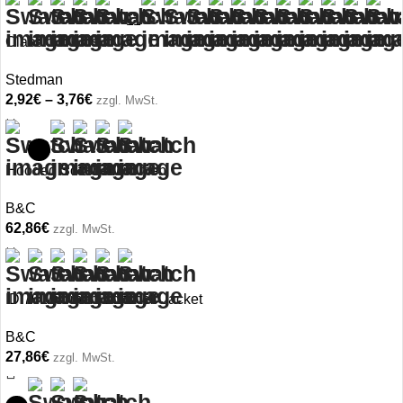
+11
Classic-T Kids
Stedman
2,92
€
–
3,76
€
zzgl. MwSt.
Hooded Softshell/women
B&C
62,86
€
zzgl. MwSt.
ID.701/women Softshell Jacket
B&C
27,86
€
zzgl. MwSt.