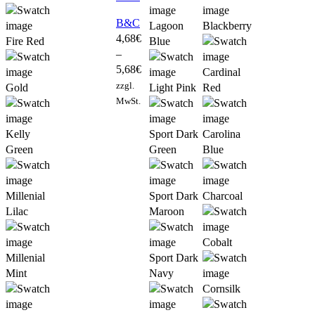
B&C
Lagoon
Blackberry
4,68
€
Fire Red
Blue
–
5,68
€
Cardinal
zzgl.
Gold
Light Pink
Red
MwSt.
Kelly
Sport Dark
Carolina
Green
Green
Blue
Millenial
Sport Dark
Charcoal
Lilac
Maroon
Cobalt
Millenial
Sport Dark
Mint
Navy
Cornsilk