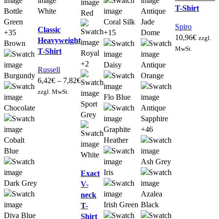
T-Shirt
Bottle
White
Antique
Red
Green
Coral Silk
Jade
Spiro
Classic
+35
+15
Dome
10,96
€
zzgl.
Heavyweight
Brown
MwSt.
T-Shirt
Royal
+2
Daisy
Antique
Russell
Burgundy
Orange
6,42
€
–
7,82
€
zzgl. MwSt.
Flo Blue
Sport
Chocolate
Antique
Grey
Sapphire
Graphite
+46
Cobalt
Heather
Blue
White
Ash Grey
Iris
Exact
Dark Grey
V-
Azalea
neck
Irish Green
Black
T-
Diva Blue
Shirt