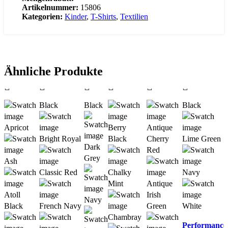
Artikelnummer:
15806
Kategorien:
Kinder
,
T-Shirts
,
Textilien
Ähnliche Produkte
Compare
Compare
Black
Compare
Black
Compare
Compare
Compare
Black
Add to
Add to
Add to
Add to
Add to
Add to
wishlist
Apricot
wishlist
wishlist
wishlist
Berry
wishlist
Antique
wishlist
Bright Royal
Black
Cherry
Lime Green
Dark
Red
Grey
Ash
Classic Red
Chalky
Navy
Mint
Antique
Atoll
Irish
Navy
Black
French Navy
Green
White
Chambray
Performance