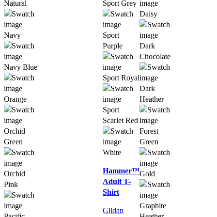
Natural
Sport Grey
Daisy
Navy
Sport
Purple
Dark
Chocolate
Navy Blue
Sport Royal
Dark
Orange
Heather
Sport
Scarlet Red
Orchid
Forest
Green
Green
White
Hammer™
Orchid
Gold
Adult T-
Pink
Shirt
Graphite
Gildan
Pacific
Heather