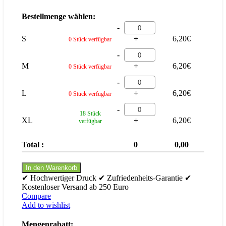
Bestellmenge wählen:
-
S
+
6,20
€
0 Stück verfügbar
-
M
+
6,20
€
0 Stück verfügbar
-
L
+
6,20
€
0 Stück verfügbar
-
18 Stück
XL
+
6,20
€
verfügbar
Total :
0
0,00
In den Warenkorb
✔ Hochwertiger Druck ✔ Zufriedenheits-Garantie ✔
Kostenloser Versand ab 250 Euro
Compare
Add to wishlist
Mengenrabatt: