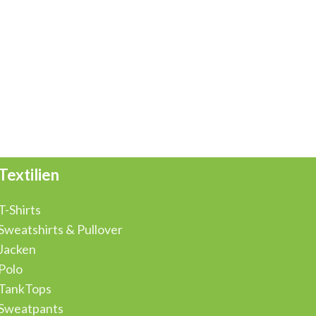
Textilien
T-Shirts
Sweatshirts & Pullover
Jacken
Polo
TankTops
Sweatpants