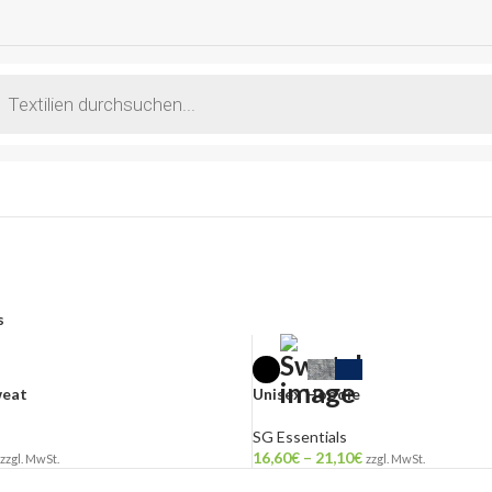
s
weat
Unisex Hoodie
SG Essentials
16,60
€
–
21,10
€
zzgl. MwSt.
zzgl. MwSt.