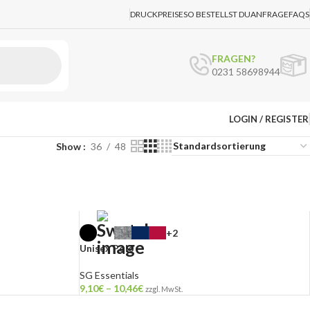
DRUCKPREISE
SO BESTELLST DU
ANFRAGE
FAQS
FRAGEN?
0231 58698944
LOGIN / REGISTER
Show
36
48
+2
Unisex Polo
SG Essentials
9,10
€
–
10,46
€
zzgl. MwSt.