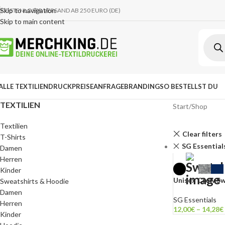
Skip to navigation
KOSTENLOSER VERSAND AB 250 EURO (DE)
Skip to main content
ALLE TEXTILIEN
DRUCKPREISE
ANFRAGE
BRANDING
SO BESTELLST DU
TEXTILIEN
Start
Shop
Textilien
Clear filters
T-Shirts
SG Essential
Damen
Herren
Kinder
Unisex Crew S
Sweatshirts & Hoodie
Damen
SG Essentials
Herren
12,00
€
–
14,28
€
Kinder