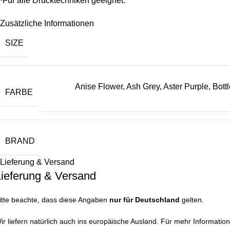
·Für alle Drucktechniken geeignet.
Zusätzliche Informationen
SIZE
Anise Flower
,
Ash Grey
,
Aster Purple
,
Bott
FARBE
BRAND
Lieferung & Versand
Lieferung & Versand
itte beachte, dass diese Angaben
nur für Deutschland
gelten.
ir liefern natürlich auch ins europäische Ausland. Für mehr Information