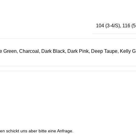
104 (3-4/S)
,
116 (5
le Green
,
Charcoal
,
Dark Black
,
Dark Pink
,
Deep Taupe
,
Kelly 
en schickt uns aber bitte eine Anfrage.