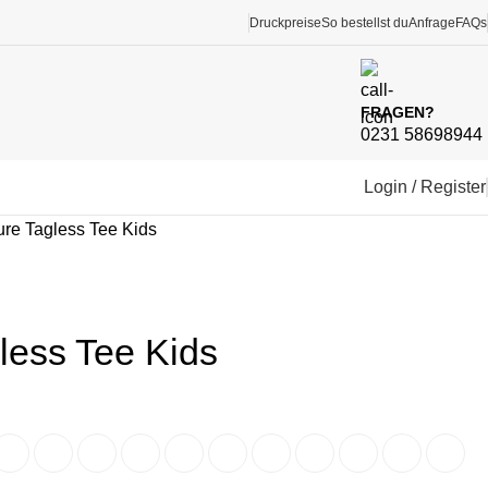
Druckpreise
So bestellst du
Anfrage
FAQs
FRAGEN?
0231 58698944
Login / Register
ure Tagless Tee Kids
less Tee Kids