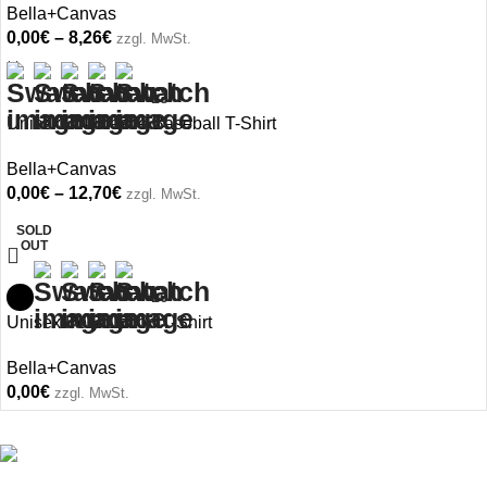
Bella+Canvas
0,00
€
–
8,26
€
zzgl. MwSt.
+13
Unisex 3/4 Sleeve Baseball T-Shirt
Bella+Canvas
0,00
€
–
12,70
€
zzgl. MwSt.
SOLD
OUT
+10
Unisex Poly-Cotton T-Shirt
Bella+Canvas
0,00
€
zzgl. MwSt.