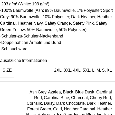
·203 g/m² (White: 193 g/m²)
·100% Baumwolle (Ash: 99% Baumwolle, 1% Polyester; Sport
Grey: 90% Baumwolle, 10% Polyester; Dark Heather, Heather
Cardinal, Heather Navy, Safety Orange, Safety Pink, Safety
Green-Yellow: 50% Baumwolle, 50% Polyester)
·Schulter-zu-Schulter-Nackenband
·Doppelnaht an Ärmeln und Bund
·Schlauchware.
Zusätzliche Informationen
SIZE
2XL
,
3XL
,
4XL
,
5XL
,
L
,
M
,
S
,
XL
Ash Grey
,
Azalea
,
Black
,
Blue Dusk
,
Cardinal
Red
,
Carolina Blue
,
Charcoal
,
Cherry Red
,
Cornsilk
,
Daisy
,
Dark Chocolate
,
Dark Heather
,
Forest Green
,
Gold
,
Heather Cardinal
,
Heather
Navy
,
Heliconia
,
Ice Grey
,
Indigo Blue
,
Iris
,
Irish