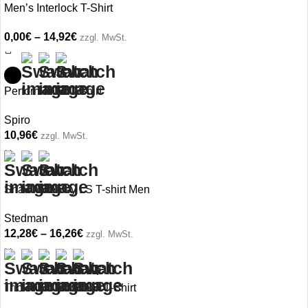
Men’s Interlock T-Shirt
0,00
€
–
14,92
€
zzgl. MwSt.
Performance T-Shirt
Spiro
10,96
€
zzgl. MwSt.
Shawn Henley LS T-shirt Men
Stedman
12,28
€
–
16,26
€
zzgl. MwSt.
+7
Triblend Crew Neck T-Shirt