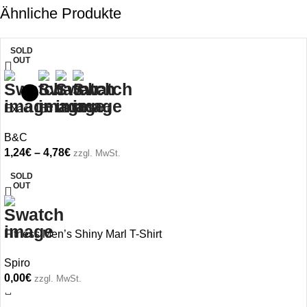
Ähnliche Produkte
SOLD
OUT
Exact 150 LSL T-Shirt
B&C
1,24
€
–
4,78
€
zzgl. MwSt.
SOLD
OUT
Fitness Men’s Shiny Marl T-Shirt
Spiro
0,00
€
zzgl. MwSt.