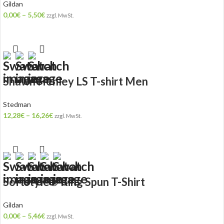
Gildan
0,00
€
–
5,50
€
zzgl. MwSt.
Shawn Henley LS T-shirt Men
Stedman
12,28
€
–
16,26
€
zzgl. MwSt.
+47
Softstyle® Ring Spun T-Shirt
Gildan
0,00
€
–
5,46
€
zzgl. MwSt.