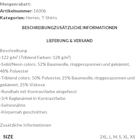
Mengenrabatt:
Artikelnummer:
16306
Kategorien:
Herren
,
T-Shirts
BESCHREIBUNG
ZUSÄTZLICHE INFORMATIONEN
LIEFERUNG & VERSAND
Beschreibung
·122 g/m² (Triblend Farben: 128 g/m²)
·Solid/Neon colors: 52% Baumwolle, ringgessponnen und gekämmt,
48% Polyester
·Triblend colors: 50% Polyester, 25% Baumwolle, ringgessponnen und
gekämmt, 25% Viskose
·Rundhals mit Kontrastfarbe eingefasst
·3/4 Raglanärmel in Kontrastfarbe
·Seitennähte
·Körpernah geschnitten.
Zusätzliche Informationen
SIZE
2XL
,
L
,
M
,
S
,
XL
,
XS