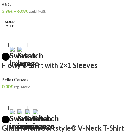
B&C
3,98
€
–
6,08
€
zzgl. MwSt.
SOLD
OUT
Flowy T-Shirt with 2×1 Sleeves
Bella+Canvas
0,00
€
zzgl. MwSt.
+7
Gildan Mens Softstyle® V-Neck T-Shirt