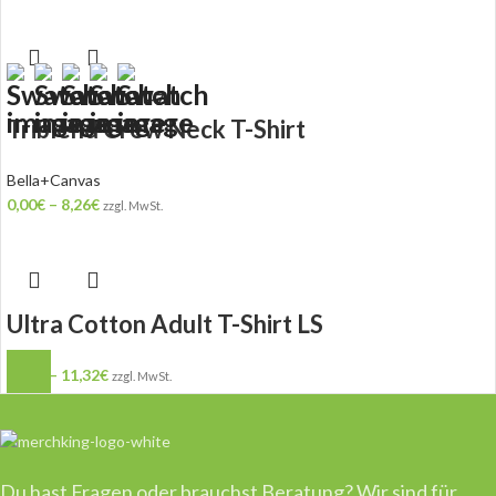
+7
Triblend Crew Neck T-Shirt
Bella+Canvas
0,00
€
–
8,26
€
zzgl. MwSt.
Ultra Cotton Adult T-Shirt LS
0,00
€
–
11,32
€
zzgl. MwSt.
Du hast Fragen oder brauchst Beratung? Wir sind für