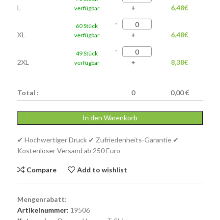
L
+
6,48
€
verfügbar
-
60 Stück
XL
+
6,48
€
verfügbar
-
49 Stück
2XL
+
8,38
€
verfügbar
Total :
0
0,00 €
In den Warenkorb
✔ Hochwertiger Druck ✔ Zufriedenheits-Garantie ✔
Kostenloser Versand ab 250 Euro
Compare
Add to wishlist
Mengenrabatt:
Artikelnummer:
19506